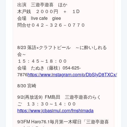
出演 三遊亭遊喜 ほか
木戸銭 ２０００円 ＋ １D
会場 live cafe giee
問合せ０４２－３２６－０７７０
8/23 落語×クラフトビール ～に酔いしれる
会～
１５：４５～１８：００
会場 たぬき（藤枝）054-625-
7876
https://www.instagram.com/p/DbSlyD8TXCx/
8/30 宮崎
9/2(再放送9) FM島田 三遊亭遊喜のらく
ご １３：３０～１４：００
https://www.jcbasimul.com/fmshimada
9/3FM Haro76.1毎月第一木曜日「三遊亭遊喜