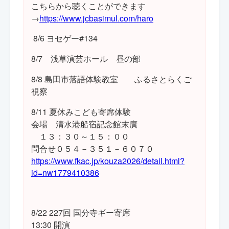
こちらから聴くことができます
→
https://www.jcbasimul.com/haro
8/6 ヨセゲー#134
8/7 浅草演芸ホール 昼の部
8/8 島田市落語体験教室 ふるさとらくご
視察
8/11 夏休みこども寄席体験
会場 清水港船宿記念館末廣
１３：３０～１５：００
問合せ０５４－３５１－６０７０
https://www.fkac.jp/kouza2026/detail.html?
id=nw1779410386
8/22 227回 国分寺ギー寄席
13:30 開演