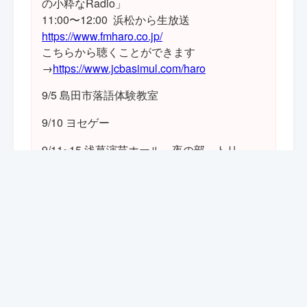
の小粋なRadio」
11:00〜12:00 浜松から生放送
https://www.fmharo.co.jp/
こちらから聴くことができます
→
https://www.jcbasimul.com/haro
9/5 島田市落語体験教室
9/10 ヨセゲー
9/11~15 浅草演芸ホール 夜の部 トリ
夜の部
17:00〜20:45
番組
笑福亭茶光［落語］
山上兄弟［奇術］
三遊亭小笑［落語］
昔昔亭A太郎［落語］
コントD51［コント］
三遊亭遊馬［落語］