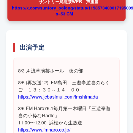
サントリー烏龍茶WEB 声担当
https://x.com/suntory_oolong/status/115857340801719500
s=53 CM
出演予定
8/3 ,4 浅草演芸ホール 夜の部
8/5 (再放送12) FM島田 三遊亭遊喜のらく
ご １３：３０～１４：００
https://www.jcbasimul.com/fmshimada
8/6 FM Haro76.1毎月第一木曜日「三遊亭遊
喜の小粋なRadio」
11:00〜12:00 浜松から生放送
https://www.fmharo.co.jp/